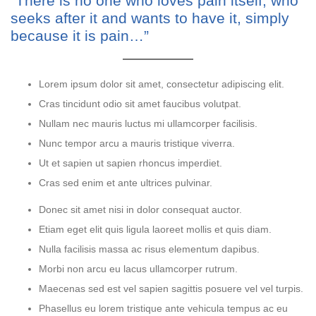
“There is no one who loves pain itself, who
seeks after it and wants to have it, simply
because it is pain…”
Lorem ipsum dolor sit amet, consectetur adipiscing elit.
Cras tincidunt odio sit amet faucibus volutpat.
Nullam nec mauris luctus mi ullamcorper facilisis.
Nunc tempor arcu a mauris tristique viverra.
Ut et sapien ut sapien rhoncus imperdiet.
Cras sed enim et ante ultrices pulvinar.
Donec sit amet nisi in dolor consequat auctor.
Etiam eget elit quis ligula laoreet mollis et quis diam.
Nulla facilisis massa ac risus elementum dapibus.
Morbi non arcu eu lacus ullamcorper rutrum.
Maecenas sed est vel sapien sagittis posuere vel vel turpis.
Phasellus eu lorem tristique ante vehicula tempus ac eu